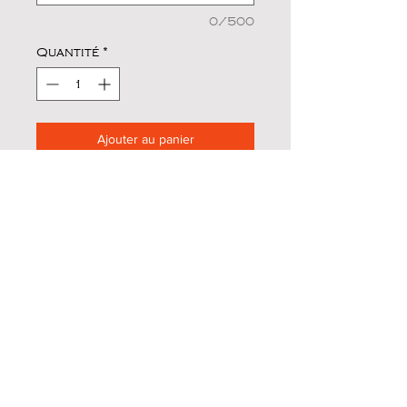
0/500
Quantité
*
Ajouter au panier
Alliance d'un imprimé de soie
bleu à fines raies et d'un
coton léopard bleu et beige.
Fourrure acrylique beige à
poils courts.
Anse tissu et chaînette métal
vieil or.
1 bouton vieil or métal.
Entretien